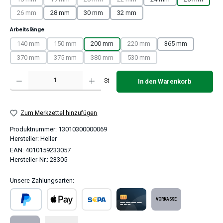
(Diese Option ist zurzeit nicht verfügbar.)
(Diese Option ist zurzeit nicht verfügbar.)
(Diese Option ist zurzeit nicht verfügbar.)
(Diese Option ist zurzeit nicht verfügba
26 mm
28 mm
30 mm
32 mm
(Diese Option ist zurzeit nicht verfügbar.)
auswählen
Arbeitslänge
140 mm
150 mm
200 mm
220 mm
365 mm
(Diese Option ist zurzeit nicht verfügbar.)
(Diese Option ist zurzeit nicht verfügbar.)
(Diese Option ist zurzeit nicht ver
370 mm
375 mm
380 mm
530 mm
(Diese Option ist zurzeit nicht verfügbar.)
(Diese Option ist zurzeit nicht verfügbar.)
(Diese Option ist zurzeit nicht verfügbar.)
(Diese Option ist zurzeit nicht ver
Produkt Anzahl: Gib den gewünschten Wert ein oder benutze die Schaltflächen um 
St
In den Warenkorb
Zum Merkzettel hinzufügen
Produktnummer:
13010300000069
Hersteller:
Heller
EAN:
4010159233057
Hersteller-Nr.:
23305
Unsere Zahlungsarten:
PayPal
Apple Pay
SEPA Lastschrift
Kreditkarte
Vorkasse