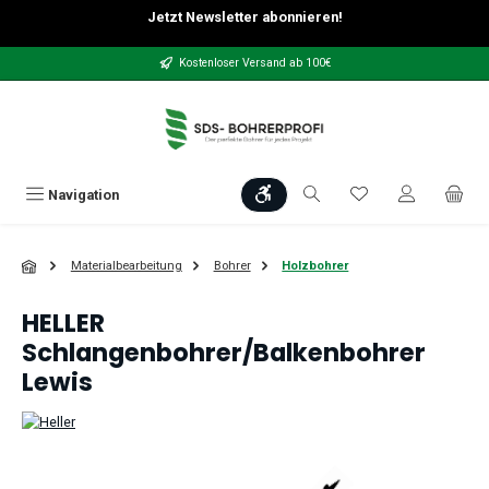
Jetzt Newsletter abonnieren!
Zum Hauptinhalt springen
Kostenloser Versand ab 100€
Werkzeugleiste anzeigen
Du hast 0 Produkt
Navigation
Materialbearbeitung
Bohrer
Holzbohrer
HELLER
Schlangenbohrer/Balkenbohrer
Lewis
Bildergalerie überspringen