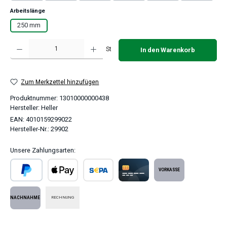
auswählen
Arbeitslänge
250 mm
Produkt Anzahl: Gib den gewünschten Wert ein oder benutze die Schaltflächen um 
St
In den Warenkorb
Zum Merkzettel hinzufügen
Produktnummer:
13010000000438
Hersteller:
Heller
EAN:
4010159299022
Hersteller-Nr.:
29902
Unsere Zahlungsarten:
PayPal
Apple Pay
SEPA Lastschrift
Kreditkarte
Vorkasse
RECHNUNG
Nachnahme