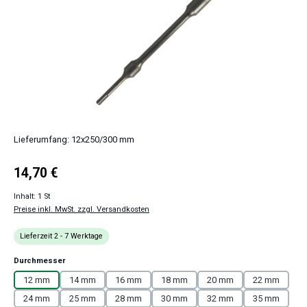
Lieferumfang: 12x250/300 mm
Regulärer Preis:
14,70 €
Inhalt:
1 St
Preise inkl. MwSt. zzgl. Versandkosten
Lieferzeit 2 - 7 Werktage
auswählen
Durchmesser
12 mm
14 mm
16 mm
18 mm
20 mm
22 mm
24 mm
25 mm
28 mm
30 mm
32 mm
35 mm