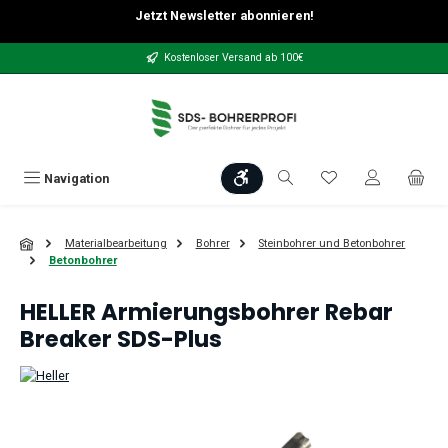
Jetzt Newsletter abonnieren!
Zum Hauptinhalt springen
Kostenloser Versand ab 100€
Werkzeugleiste anzeigen
Du hast 0 Produkt
Navigation
Materialbearbeitung
Bohrer
Steinbohrer und Betonbohrer
Betonbohrer
HELLER Armierungsbohrer Rebar
Breaker SDS-Plus
Bildergalerie überspringen