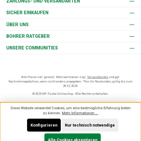
ZAHLUNGS- UND VERSANDARTEN
SICHER EINKAUFEN
ÜBER UNS
BOHRER RATGEBER
UNSERE COMMUNITIES
Alle Preise inkl. gesetzl. Mehrwertsteuer zzgl.
Versandkosten
und ggf.
Nachnahmegebühren, wenn nicht anders angegeben. *Nur für Neukunden, gültig bis zum
28.02.2026.
© 2026 MF-Faske Onlineshop - Alle Rechte vorbehalten.
Diese Website verwendet Cookies, um eine bestmögliche Erfahrung bieten
zu können.
Mehr Informationen ...
Konfigurieren
Nur technisch notwendige
Alle Cookies akzeptieren