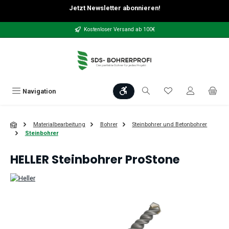
Jetzt Newsletter abonnieren!
Zum Hauptinhalt springen
Kostenloser Versand ab 100€
Werkzeugleiste anzeigen
Du hast 0 Produkt
Navigation
Materialbearbeitung
Bohrer
Steinbohrer und Betonbohrer
Steinbohrer
HELLER Steinbohrer ProStone
Bildergalerie überspringen