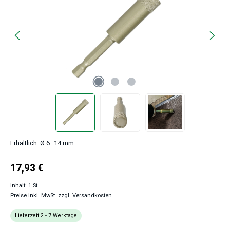
Erhältlich: Ø 6–14 mm
Regulärer Preis:
17,93 €
Inhalt:
1 St
Preise inkl. MwSt. zzgl. Versandkosten
Lieferzeit 2 - 7 Werktage