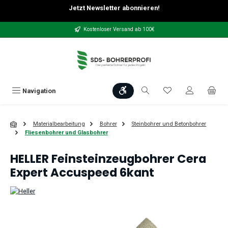
Jetzt Newsletter abonnieren!
Zum Hauptinhalt springen
Kostenloser Versand ab 100€
Werkzeugleiste anzeigen
Du hast 0 Produkt
Navigation
Materialbearbeitung
Bohrer
Steinbohrer und Betonbohrer
Fliesenbohrer und Glasbohrer
HELLER Feinsteinzeugbohrer Cera
Expert Accuspeed 6kant
Bildergalerie überspringen