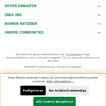
SICHER EINKAUFEN
ÜBER UNS
BOHRER RATGEBER
UNSERE COMMUNITIES
Alle Preise inkl. gesetzl. Mehrwertsteuer zzgl.
Versandkosten
und ggf.
Nachnahmegebühren, wenn nicht anders angegeben. *Nur für Neukunden, gültig bis zum
28.02.2026.
© 2026 MF-Faske Onlineshop - Alle Rechte vorbehalten.
Diese Website verwendet Cookies, um eine bestmögliche Erfahrung bieten
zu können.
Mehr Informationen ...
Konfigurieren
Nur technisch notwendige
Alle Cookies akzeptieren