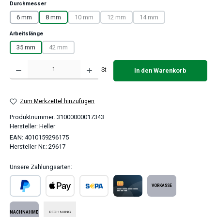
auswählen
Durchmesser
6 mm
8 mm
10 mm
12 mm
14 mm
(Diese Option ist zurzeit nicht verfügbar.)
(Diese Option ist zurzeit nicht verfügbar.)
(Diese Option ist zurzeit nic
auswählen
Arbeitslänge
35 mm
42 mm
(Diese Option ist zurzeit nicht verfügbar.)
Produkt Anzahl: Gib den gewünschten Wert ein oder benutze die Schaltflächen um 
St
In den Warenkorb
Zum Merkzettel hinzufügen
Produktnummer:
31000000017343
Hersteller:
Heller
EAN:
4010159296175
Hersteller-Nr.:
29617
Unsere Zahlungsarten:
PayPal
Apple Pay
SEPA Lastschrift
Kreditkarte
Vorkasse
RECHNUNG