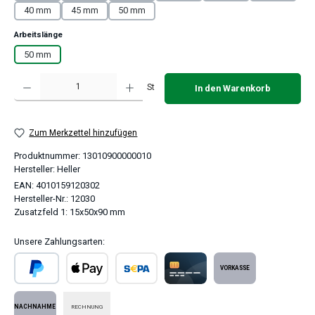
40 mm
45 mm
50 mm
auswählen
Arbeitslänge
50 mm
Produkt Anzahl: Gib den gewünschten Wert ein oder benutze die Schaltflächen um 
St
In den Warenkorb
Zum Merkzettel hinzufügen
Produktnummer:
13010900000010
Hersteller:
Heller
EAN:
4010159120302
Hersteller-Nr.:
12030
Zusatzfeld 1:
15x50x90 mm
Unsere Zahlungsarten:
PayPal
Apple Pay
SEPA Lastschrift
Kreditkarte
Vorkasse
RECHNUNG