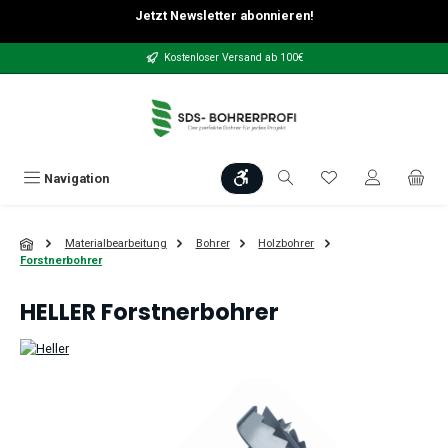
Jetzt Newsletter abonnieren!
Zum Hauptinhalt springen
Kostenloser Versand ab 100€
Werkzeugleiste anzeigen
Du hast 0 Produkt
Navigation
Materialbearbeitung
Bohrer
Holzbohrer
Forstnerbohrer
HELLER Forstnerbohrer
Bildergalerie überspringen