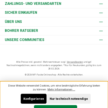
ZAHLUNGS- UND VERSANDARTEN
SICHER EINKAUFEN
ÜBER UNS
BOHRER RATGEBER
UNSERE COMMUNITIES
Alle Preise inkl. gesetzl. Mehrwertsteuer zzgl.
Versandkosten
und ggf.
Nachnahmegebühren, wenn nicht anders angegeben. *Nur für Neukunden, gültig bis zum
28.02.2026.
© 2026 MF-Faske Onlineshop - Alle Rechte vorbehalten.
Diese Website verwendet Cookies, um eine bestmögliche Erfahrung bieten
zu können.
Mehr Informationen ...
Konfigurieren
Nur technisch notwendige