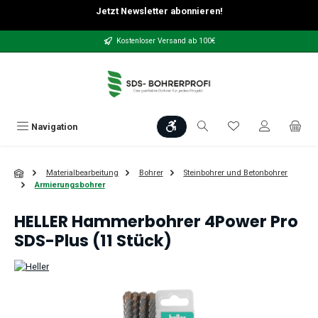
Jetzt Newsletter abonnieren!
Zum Hauptinhalt springen
Kostenloser Versand ab 100€
Werkzeugleiste anzeigen
Du hast 0 Produkt
Navigation
Materialbearbeitung
Bohrer
Steinbohrer und Betonbohrer
Armierungsbohrer
HELLER Hammerbohrer 4Power Pro
SDS-Plus (11 Stück)
Bildergalerie überspringen