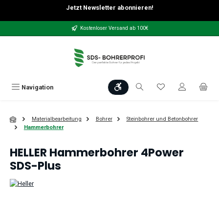
Jetzt Newsletter abonnieren!
Zum Hauptinhalt springen
Kostenloser Versand ab 100€
Werkzeugleiste anzeigen
Du hast 0 Produkt
Navigation
Materialbearbeitung
Bohrer
Steinbohrer und Betonbohrer
Hammerbohrer
HELLER Hammerbohrer 4Power
SDS-Plus
Bildergalerie überspringen