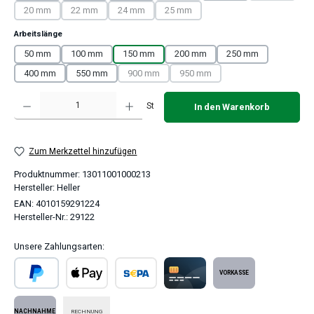
20 mm
22 mm
24 mm
25 mm
(Diese Option ist zurzeit nicht verfügbar.)
(Diese Option ist zurzeit nicht verfügbar.)
(Diese Option ist zurzeit nicht verfügbar.)
(Diese Option ist zurzeit nicht verfügba
auswählen
Arbeitslänge
50 mm
100 mm
150 mm
200 mm
250 mm
400 mm
550 mm
900 mm
950 mm
(Diese Option ist zurzeit nicht verfügbar.)
(Diese Option ist zurzeit nicht ver
Produkt Anzahl: Gib den gewünschten Wert ein oder benutze die Schaltflächen um 
St
In den Warenkorb
Zum Merkzettel hinzufügen
Produktnummer:
13011001000213
Hersteller:
Heller
EAN:
4010159291224
Hersteller-Nr.:
29122
Unsere Zahlungsarten:
PayPal
Apple Pay
SEPA Lastschrift
Kreditkarte
Vorkasse
RECHNUNG