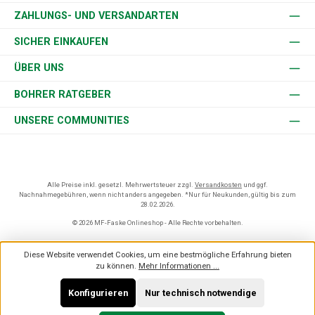
ZAHLUNGS- UND VERSANDARTEN
SICHER EINKAUFEN
ÜBER UNS
BOHRER RATGEBER
UNSERE COMMUNITIES
Alle Preise inkl. gesetzl. Mehrwertsteuer zzgl.
Versandkosten
und ggf.
Nachnahmegebühren, wenn nicht anders angegeben. *Nur für Neukunden, gültig bis zum
28.02.2026.
© 2026 MF-Faske Onlineshop - Alle Rechte vorbehalten.
Diese Website verwendet Cookies, um eine bestmögliche Erfahrung bieten
zu können.
Mehr Informationen ...
Konfigurieren
Nur technisch notwendige