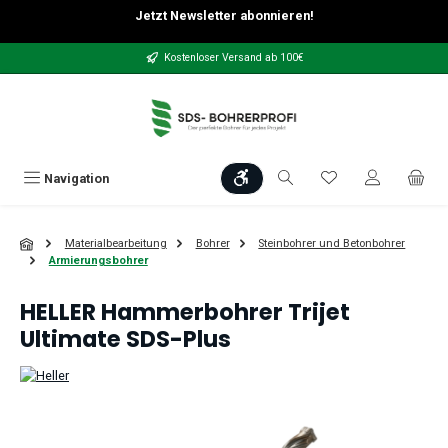
Jetzt Newsletter abonnieren!
Zum Hauptinhalt springen
Kostenloser Versand ab 100€
Werkzeugleiste anzeigen
Du hast 0 Produkt
Navigation
Materialbearbeitung
Bohrer
Steinbohrer und Betonbohrer
Armierungsbohrer
HELLER Hammerbohrer Trijet
Ultimate SDS-Plus
Bildergalerie überspringen