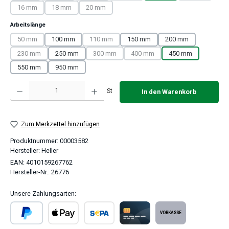
16 mm
18 mm
20 mm
(Diese Option ist zurzeit nicht verfügbar.)
(Diese Option ist zurzeit nicht verfügbar.)
(Diese Option ist zurzeit nicht verfügbar.)
auswählen
Arbeitslänge
50 mm
100 mm
110 mm
150 mm
200 mm
(Diese Option ist zurzeit nicht verfügbar.)
(Diese Option ist zurzeit nicht verfügbar.)
230 mm
250 mm
300 mm
400 mm
450 mm
(Diese Option ist zurzeit nicht verfügbar.)
(Diese Option ist zurzeit nicht verfügbar.)
(Diese Option ist zurzeit nicht ver
550 mm
950 mm
Produkt Anzahl: Gib den gewünschten Wert ein oder benutze die Schaltflächen um 
St
In den Warenkorb
Zum Merkzettel hinzufügen
Produktnummer:
00003582
Hersteller:
Heller
EAN:
4010159267762
Hersteller-Nr.:
26776
Unsere Zahlungsarten:
PayPal
Apple Pay
SEPA Lastschrift
Kreditkarte
Vorkasse