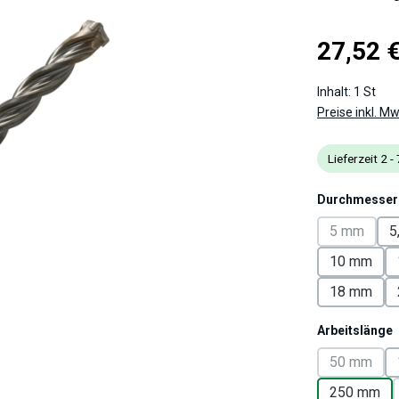
Regulärer Pre
27,52 
Inhalt:
1 St
Preise inkl. M
Lieferzeit 2 
Durchmesser
5 mm
5
(Diese Opt
10 mm
18 mm
Arbeitslänge
50 mm
(Diese Op
250 mm