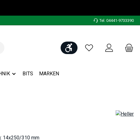
Tel. 04441-9733390
Werkzeugleiste anzeigen
Du hast 0 Produkte auf
HNIK
BITS
MARKEN
g: 14x250/310 mm