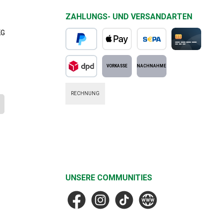
ZAHLUNGS- UND VERSANDARTEN
KG
PayPal
Apple Pay
SEPA Lastschrift
Kreditkarte
DPD Standard
Vorkasse
Nachnahme
RECHNUNG
UNSERE COMMUNITIES
Facebook
Instagram
TikTok
MF Faske