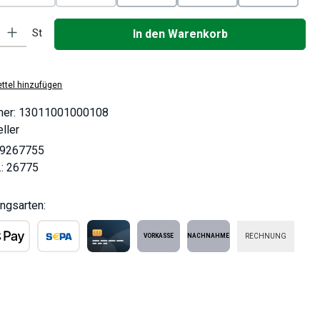
(Diese Option ist zurzeit nicht verfügbar.)
(Diese Option ist zurzeit nicht verfügbar.)
: Gib den gewünschten Wert ein oder benutze die Schaltflächen um die
St
In den Warenkorb
ttel hinzufügen
mer:
13011001000108
ller
9267755
.:
26775
ngsarten:
RECHNUNG
ple Pay
SEPA Lastschrift
Kreditkarte
Vorkasse
Nachnahme