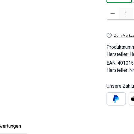
Produkt Anzahl
Zum Merkze
Produktnum
Hersteller:
He
EAN:
401015
Hersteller-Nr
Unsere Zahlu
PayPal
Ap
wertungen