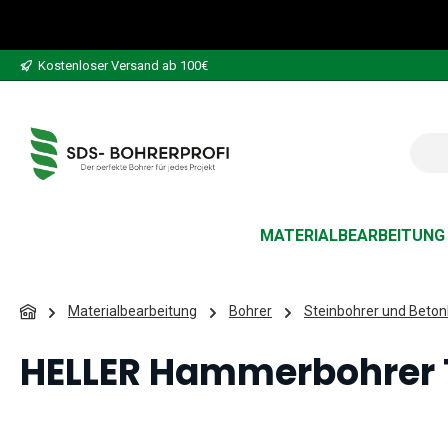
 Hauptinhalt springen
Zur Suche springen
Zur Hauptnavigation springen
Kostenloser Versand ab 100€
MATERIALBEARBEITUNG
Materialbearbeitung
Bohrer
Steinbohrer und Beton
HELLER Hammerbohrer T
Bildergalerie überspringen