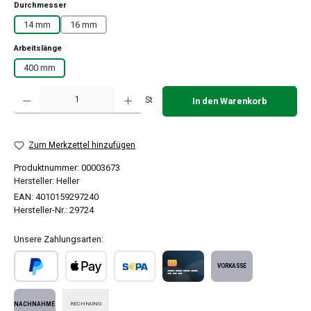
auswählen
Durchmesser
14 mm
16 mm
auswählen
Arbeitslänge
400 mm
Produkt Anzahl: Gib den gewünschten Wert ein oder benutze die Schaltflächen um 
St
In den Warenkorb
Zum Merkzettel hinzufügen
Produktnummer:
00003673
Hersteller:
Heller
EAN:
4010159297240
Hersteller-Nr.:
29724
Unsere Zahlungsarten:
PayPal
Apple Pay
SEPA Lastschrift
Kreditkarte
Vorkasse
RECHNUNG