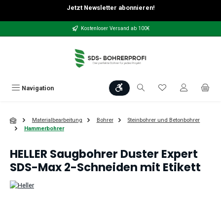
Jetzt Newsletter abonnieren!
Zum Hauptinhalt springen
Kostenloser Versand ab 100€
Werkzeugleiste anzeigen
Du hast 0 Produkt
Navigation
Materialbearbeitung
Bohrer
Steinbohrer und Betonbohrer
Hammerbohrer
HELLER Saugbohrer Duster Expert
SDS-Max 2-Schneiden mit Etikett
Bildergalerie überspringen