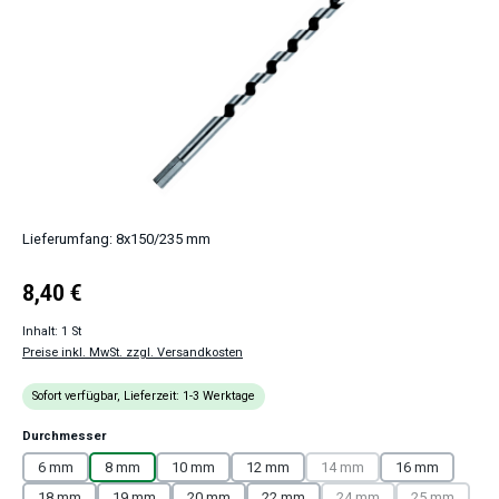
Lieferumfang: 8x150/235 mm
Regulärer Preis:
8,40 €
Inhalt:
1 St
Preise inkl. MwSt. zzgl. Versandkosten
Sofort verfügbar, Lieferzeit: 1-3 Werktage
auswählen
Durchmesser
6 mm
8 mm
10 mm
12 mm
14 mm
16 mm
(Diese Option ist zurzeit nic
18 mm
19 mm
20 mm
22 mm
24 mm
25 mm