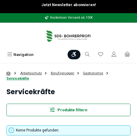
Jetzt Newsletter abonnieren!
Zum Hauptinhalt springen
Kostenloser Versand ab 100€
Werkzeugleiste anzeigen
Du hast 0 Produkt
Navigation
Arbeitsschutz
Berufsgruppen
Gastronomie
Servicekräfte
Servicekräfte
Produkte filtern
Keine Produkte gefunden.