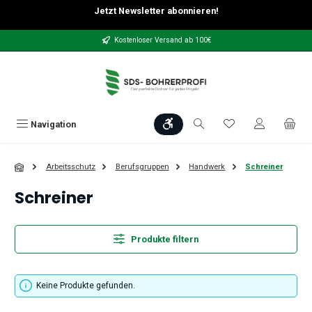
Jetzt Newsletter abonnieren!
Zum Hauptinhalt springen
Kostenloser Versand ab 100€
Werkzeugleiste anzeigen
Du hast 0 Produkt
Navigation
Arbeitsschutz
Berufsgruppen
Handwerk
Schreiner
Schreiner
Produkte filtern
Keine Produkte gefunden.