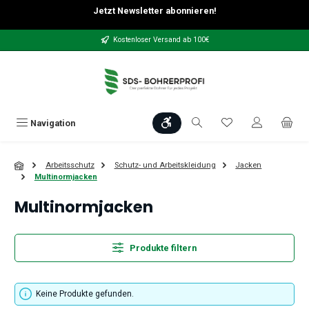
Jetzt Newsletter abonnieren!
Zum Hauptinhalt springen
Kostenloser Versand ab 100€
Werkzeugleiste anzeigen
Du hast 0 Produkt
Navigation
Arbeitsschutz
Schutz- und Arbeitskleidung
Jacken
Multinormjacken
Multinormjacken
Produkte filtern
Keine Produkte gefunden.