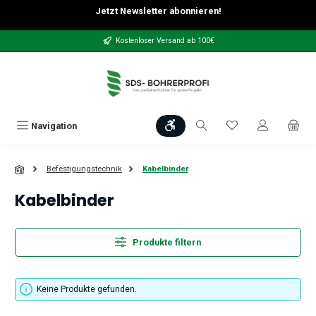
Jetzt Newsletter abonnieren!
Zum Hauptinhalt springen
Kostenloser Versand ab 100€
Werkzeugleiste anzeigen
Du hast 0 Produkt
Navigation
Befestigungstechnik
Kabelbinder
Kabelbinder
Produkte filtern
Keine Produkte gefunden.