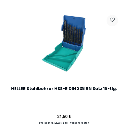
HELLER Stahlbohrer HSS-R DIN 338 RN Satz 19-tlg.
Regulärer Preis:
21,50 €
Preise inkl. MwSt. zzgl. Versandkosten