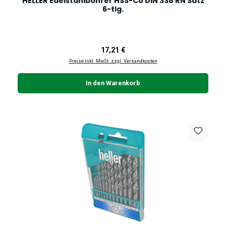
HELLER Edelstahlbohrer HSS-Co DIN 338 RN Satz
6-tlg.
Regulärer Preis:
17,21 €
Preise inkl. MwSt. zzgl. Versandkosten
In den Warenkorb