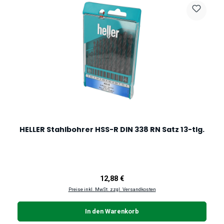
HELLER Stahlbohrer HSS-R DIN 338 RN Satz 13-tlg.
Regulärer Preis:
12,88 €
Preise inkl. MwSt. zzgl. Versandkosten
In den Warenkorb