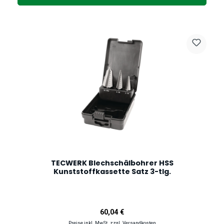
TECWERK Blechschälbohrer HSS
Kunststoffkassette Satz 3-tlg.
Regulärer Preis:
60,04 €
Preise inkl. MwSt. zzgl. Versandkosten