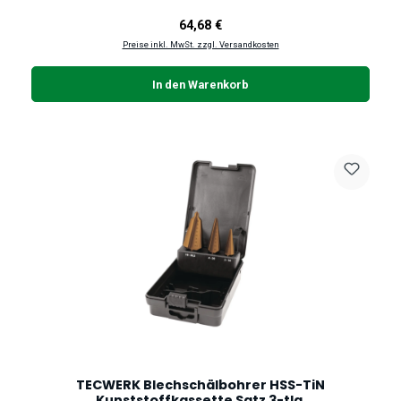
Regulärer Preis:
64,68 €
Preise inkl. MwSt. zzgl. Versandkosten
In den Warenkorb
TECWERK Blechschälbohrer HSS-TiN
Kunststoffkassette Satz 3-tlg.