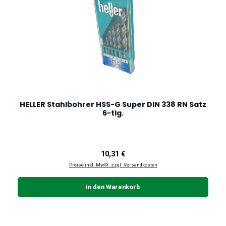
HELLER Stahlbohrer HSS-G Super DIN 338 RN Satz
6-tlg.
Regulärer Preis:
10,31 €
Preise inkl. MwSt. zzgl. Versandkosten
In den Warenkorb