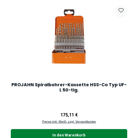
PROJAHN Spiralbohrer-Kassette HSS-Co Typ UF-
L 50-tlg.
Regulärer Preis:
175,11 €
Preise inkl. MwSt. zzgl. Versandkosten
In den Warenkorb