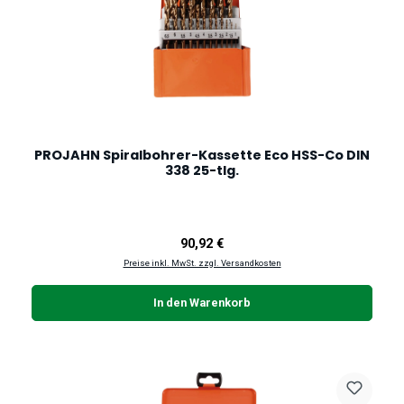
PROJAHN Spiralbohrer-Kassette Eco HSS-Co DIN
338 25-tlg.
Regulärer Preis:
90,92 €
Preise inkl. MwSt. zzgl. Versandkosten
In den Warenkorb