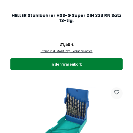
HELLER Stahlbohrer HSS-G Super DIN 338 RN Satz
13-tlg.
Regulärer Preis:
21,50 €
Preise inkl. MwSt. zzgl. Versandkosten
In den Warenkorb