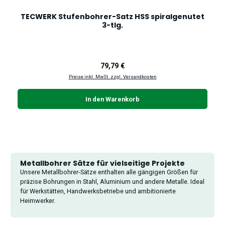
TECWERK Stufenbohrer-Satz HSS spiralgenutet
3-tlg.
Regulärer Preis:
79,79 €
Preise inkl. MwSt. zzgl. Versandkosten
In den Warenkorb
Metallbohrer Sätze für vielseitige Projekte
Unsere Metallbohrer-Sätze enthalten alle gängigen Größen für
präzise Bohrungen in Stahl, Aluminium und andere Metalle. Ideal
für Werkstätten, Handwerksbetriebe und ambitionierte
Heimwerker.