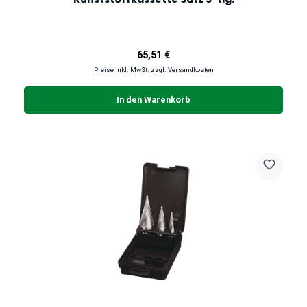
Regulärer Preis:
65,51 €
Preise inkl. MwSt. zzgl. Versandkosten
In den Warenkorb