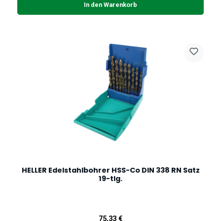
In den Warenkorb
HELLER Edelstahlbohrer HSS-Co DIN 338 RN Satz
19-tlg.
Regulärer Preis:
75,33 €