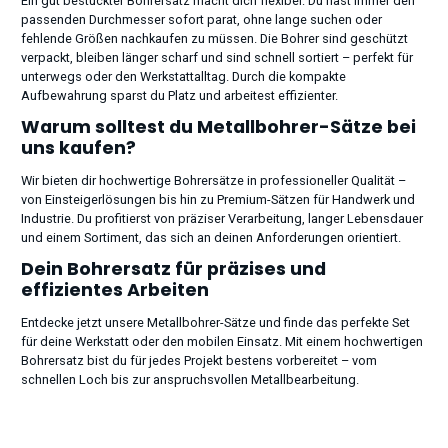
Ein gut bestückter Bohrersatz macht dich flexibel: Du hast immer den
passenden Durchmesser sofort parat, ohne lange suchen oder
fehlende Größen nachkaufen zu müssen. Die Bohrer sind geschützt
verpackt, bleiben länger scharf und sind schnell sortiert – perfekt für
unterwegs oder den Werkstattalltag. Durch die kompakte
Aufbewahrung sparst du Platz und arbeitest effizienter.
Warum solltest du Metallbohrer-Sätze bei
uns kaufen?
Wir bieten dir hochwertige Bohrersätze in professioneller Qualität –
von Einsteigerlösungen bis hin zu Premium-Sätzen für Handwerk und
Industrie. Du profitierst von präziser Verarbeitung, langer Lebensdauer
und einem Sortiment, das sich an deinen Anforderungen orientiert.
Dein Bohrersatz für präzises und
effizientes Arbeiten
Entdecke jetzt unsere Metallbohrer-Sätze und finde das perfekte Set
für deine Werkstatt oder den mobilen Einsatz. Mit einem hochwertigen
Bohrersatz bist du für jedes Projekt bestens vorbereitet – vom
schnellen Loch bis zur anspruchsvollen Metallbearbeitung.