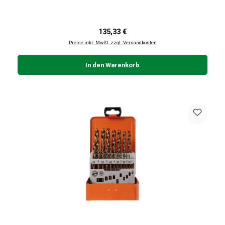
Regulärer Preis:
135,33 €
Preise inkl. MwSt. zzgl. Versandkosten
In den Warenkorb