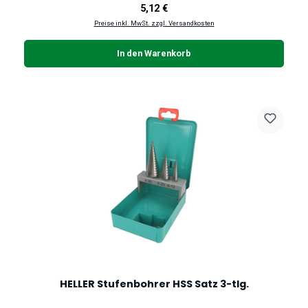
Regulärer Preis:
5,12 €
Preise inkl. MwSt. zzgl. Versandkosten
In den Warenkorb
HELLER Stufenbohrer HSS Satz 3-tlg.