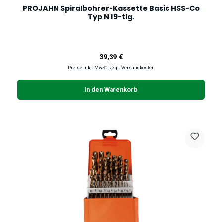
PROJAHN Spiralbohrer-Kassette Basic HSS-Co
Typ N 19-tlg.
Regulärer Preis:
39,39 €
Preise inkl. MwSt. zzgl. Versandkosten
In den Warenkorb