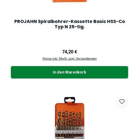
PROJAHN Spiralbohrer-Kassette Basic HSS-Co
Typ N 25-tlg.
Regulärer Preis:
74,20 €
Preise inkl. MwSt. zzgl. Versandkosten
In den Warenkorb