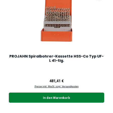
PROJAHN Spiralbohrer-Kassette HSS-Co Typ UF-
L 41-tlg.
Regulärer Preis:
481,41 €
Preise inkl. MwSt. zzgl. Versandkosten
In den Warenkorb