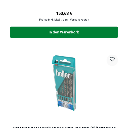
Regulärer Preis:
150,68 €
Preise inkl. MwSt. zzgl. Versandkosten
In den Warenkorb