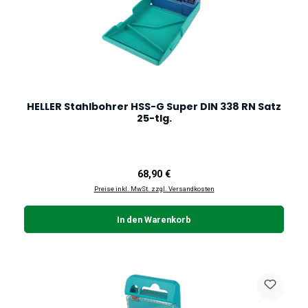
HELLER Stahlbohrer HSS-G Super DIN 338 RN Satz
25-tlg.
Regulärer Preis:
68,90 €
Preise inkl. MwSt. zzgl. Versandkosten
In den Warenkorb