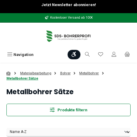
Jetzt Newsletter abonnieren!
Zum Hauptinhalt springen
Kostenloser Versand ab 100€
Werkzeugleiste anzeigen
Du hast 0 Produkt
Navigation
Materialbearbeitung
Bohrer
Metallbohrer
Metallbohrer Sätze
Metallbohrer Sätze
Produkte filtern