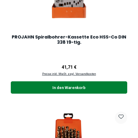
PROJAHN Spiralbohrer-Kassette Eco HSS-Co DIN
338 19-tlg.
Regulärer Preis:
41,71 €
Preise inkl. MwSt. zzgl. Versandkosten
In den Warenkorb