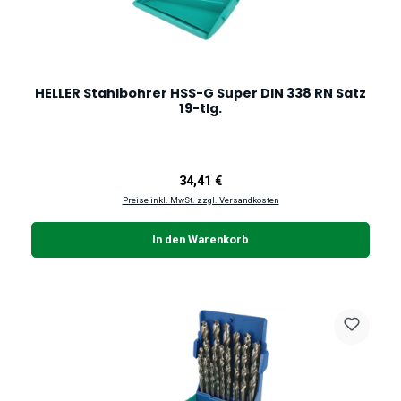
HELLER Stahlbohrer HSS-G Super DIN 338 RN Satz
19-tlg.
Regulärer Preis:
34,41 €
Preise inkl. MwSt. zzgl. Versandkosten
In den Warenkorb