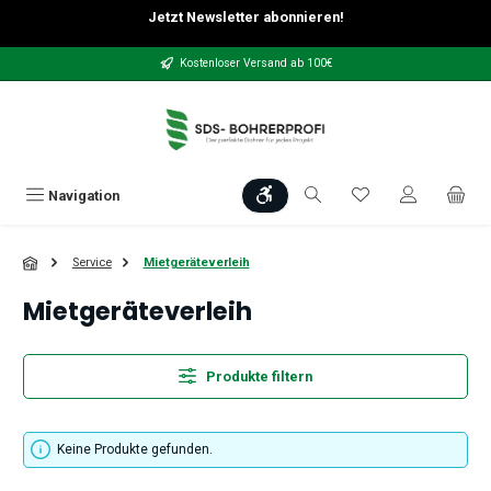
Jetzt Newsletter abonnieren!
Zum Hauptinhalt springen
Kostenloser Versand ab 100€
Werkzeugleiste anzeigen
Du hast 0 Produkt
Navigation
Service
Mietgeräteverleih
Mietgeräteverleih
Produkte filtern
Keine Produkte gefunden.